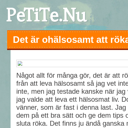
PeTiTe.Nu
Det är ohälsosamt att rök
Något allt för många gör, det är att r
från att leva hälsosamt så jag vet int
inte, men jag testade kanske när jag 
jag valde att leva ett hälsosmat liv.
vänner, som är fast i denna last. Jag
dem på ett bra sätt och ge dem tips
sluta röka. Det finns ju ändå gansk