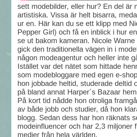
sett modebilder, eller hur? En del är 
artistiska. Vissa är helt bisarra, me
ur en. Här kan du se ett klipp med N
Pepper Girl) och få en inblick i hur 
se ut bakom kameran. Nicole Warne ä
gick den traditionella vägen in i m
någon modeagentur och heller inte g
Istället var det nätet som hittade he
som modebloggare med egen e-shop,
hon jobbade heltid, studerade deltid 
på bland annat Harper´s Bazaar hemm
På kort tid nådde hon otroliga fram
av både jobb och studier, då hon klar
blogg. Sedan dess har hon räknats 
modeinfluencer och har 2,3 miljoner f
medier från hela världen.