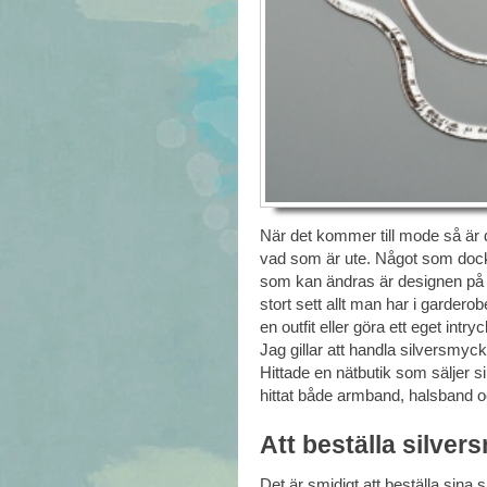
När det kommer till mode så är 
vad som är ute. Något som dock a
som kan ändras är designen på 
stort sett allt man har i garde
en outfit eller göra ett eget int
Jag gillar att handla silversmycke
Hittade en nätbutik som säljer 
hittat både armband, halsband oc
Att beställa silver
Det är smidigt att beställa sin