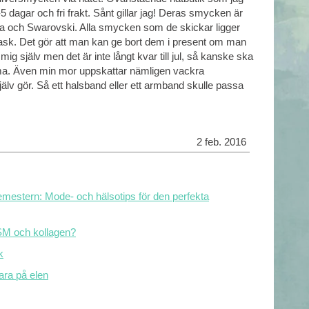
 dagar och fri frakt. Sånt gillar jag! Deras smycken är
lorna och Swarovski. Alla smycken som de skickar ligger
 ask. Det gör att man kan ge bort dem i present om man
ll mig själv men det är inte långt kvar till jul, så kanske ska
ma. Även min mor uppskattar nämligen vackra
älv gör. Så ett halsband eller ett armband skulle passa
2 feb. 2016
emestern: Mode- och hälsotips för den perfekta
SM och kollagen?
k
para på elen