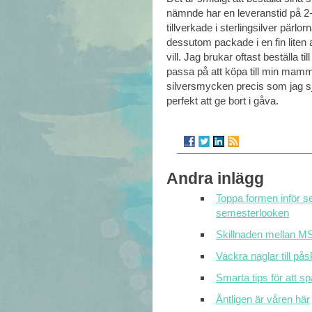
nämnde har en leveranstid på 2-5
tillverkade i sterlingsilver pär
dessutom packade i en fin liten
vill. Jag brukar oftast beställa ti
passa på att köpa till min mam
silversmycken precis som jag sj
perfekt att ge bort i gåva.
Andra inlägg
Toppa formen inför s
semesterlooken
Skillnaden mellan M
Vackra naglar till pås
Smarta tips för att s
Äntligen är våren här