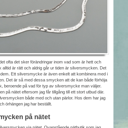
det ofta det sker förändringar inom vad som är hett och
lltid är rätt och aldrig går ur tiden är silversmycken. Det
dem. Ett silversmycke är även enkelt att kombinera med i
roben. Det är så med dessa smycken att de kan både förhöja
ryck, beroende på vad för typ av silversmycke man väljer.
n på nätet eftersom jag får tillgång till ett stort utbud där.
silversmycken både med och utan pärlor. Hos dem har jag
h örhängen jag har beställt.
smycken på nätet
a silversmycken via nätet. Ovanstående nätbutik som jag