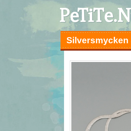
PeTiTe.
Silversmycken är