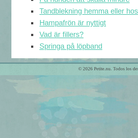
Tandblekning hemma eller hos
Hampafrön är nyttigt
Vad är fillers?
Springa på löpband
© 2026 Petite.nu. Todos los 