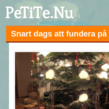
PeTiTe.Nu
Snart dags att fundera på 